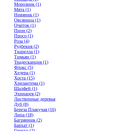
Морозник (1)
Мята (1)
Нивяник (1)
Овсяница (1)
Очиток (1)
Пион (2)
Просо (1)
Роза (4)
Рудбекия (2)
Тиарелла (1)
Тимьян (1)
Традесканция (1)
Флокс (5)
Хедера (1)
Хоста (15)
Хризантема (1)
Шалфей (1)
Эхинацея (2)
Лиственные деревья
Дуб (8)
Береза Плакучая (16)
Липа (18)
Багрянник (2)
Бархат (1)
Гинкго (2)