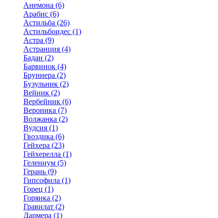
Анемона (6)
Арабис (6)
Астильба (26)
Астильбоидес (1)
Астра (9)
Астранция (4)
Бадан (2)
Барвинок (4)
Бруннера (2)
Бузульник (2)
Вейник (2)
Вербейник (6)
Вероника (7)
Волжанка (2)
Вудсия (1)
Гвоздика (6)
Гейхера (23)
Гейхерелла (1)
Гелениум (5)
Герань (9)
Гипсофила (1)
Горец (1)
Горянка (2)
Гравилат (2)
Дармера (1)