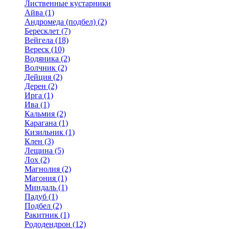
Лиственные кустарники
Айва (1)
Андромеда (подбел) (2)
Бересклет (7)
Вейгела (18)
Вереск (10)
Водяника (2)
Волчник (2)
Дейция (2)
Дерен (2)
Ирга (1)
Ива (1)
Кальмия (2)
Карагана (1)
Кизильник (1)
Клен (3)
Лещина (5)
Лох (2)
Магнолия (2)
Магония (1)
Миндаль (1)
Падуб (1)
Подбел (2)
Ракитник (1)
Рододендрон (12)