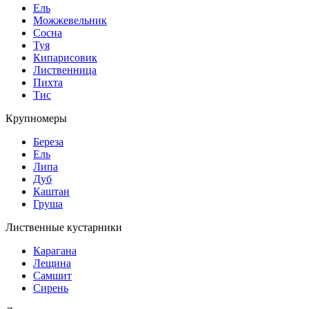
Ель
Можжевельник
Сосна
Туя
Кипарисовик
Лиственница
Пихта
Тис
Крупномеры
Береза
Ель
Липа
Дуб
Каштан
Груша
Лиственные кустарники
Карагана
Лещина
Самшит
Сирень