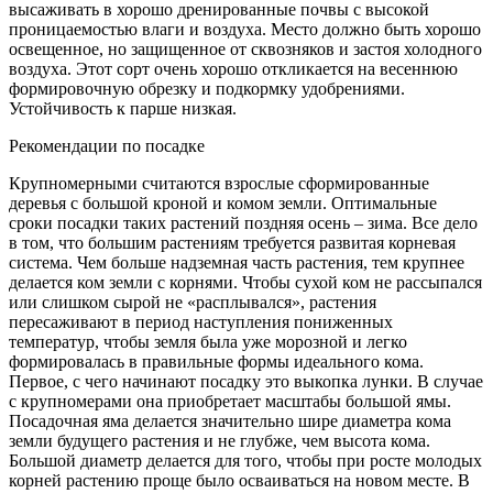
высаживать в хорошо дренированные почвы с высокой
проницаемостью влаги и воздуха. Место должно быть хорошо
освещенное, но защищенное от сквозняков и застоя холодного
воздуха. Этот сорт очень хорошо откликается на весеннюю
формировочную обрезку и подкормку удобрениями.
Устойчивость к парше низкая.
Рекомендации по посадке
Крупномерными считаются взрослые сформированные
деревья с большой кроной и комом земли. Оптимальные
сроки посадки таких растений поздняя осень – зима. Все дело
в том, что большим растениям требуется развитая корневая
система. Чем больше надземная часть растения, тем крупнее
делается ком земли с корнями. Чтобы сухой ком не рассыпался
или слишком сырой не «расплывался», растения
пересаживают в период наступления пониженных
температур, чтобы земля была уже морозной и легко
формировалась в правильные формы идеального кома.
Первое, с чего начинают посадку это выкопка лунки. В случае
с крупномерами она приобретает масштабы большой ямы.
Посадочная яма делается значительно шире диаметра кома
земли будущего растения и не глубже, чем высота кома.
Большой диаметр делается для того, чтобы при росте молодых
корней растению проще было осваиваться на новом месте. В