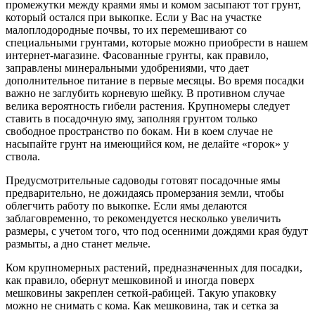
промежутки между краями ямы и комом засыпают тот грунт,
который остался при выкопке. Если у Вас на участке
малоплодородные почвы, то их перемешивают со
специальными грунтами, которые можно приобрести в нашем
интернет-магазине. Фасованные грунты, как правило,
заправлены минеральными удобрениями, что дает
дополнительное питание в первые месяцы. Во время посадки
важно не заглубить корневую шейку. В противном случае
велика вероятность гибели растения. Крупномеры следует
ставить в посадочную яму, заполняя грунтом только
свободное пространство по бокам. Ни в коем случае не
насыпайте грунт на имеющийся ком, не делайте «горок» у
ствола.
Предусмотрительные садоводы готовят посадочные ямы
предварительно, не дожидаясь промерзания земли, чтобы
облегчить работу по выкопке. Если ямы делаются
заблаговременно, то рекомендуется несколько увеличить
размеры, с учетом того, что под осенними дождями края будут
размыты, а дно станет мельче.
Ком крупномерных растений, предназначенных для посадки,
как правило, обернут мешковиной и иногда поверх
мешковины закреплен сеткой-рабицей. Такую упаковку
можно не снимать с кома. Как мешковина, так и сетка за