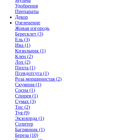
Мульча
Удобрения
Препараты
Декор
Озеленение
Живая изгородь
Бересклет (3)
Ель (3)
Ива (1)
Кизильник (1)
Клен (2)
Лох (2)
Пихта (1)
Псевдотсуга (1)
Роза морщинистая (2)
Скумпия (1)
Сосна (1)
Спирея (1)
Сумах (3)
Тис (2)
Туя (9)
Экзохорда (1)
Солитер
Багрянник (1)
Береза (10)