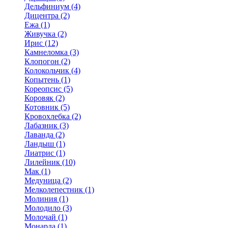
Дельфиниум (4)
Дицентра (2)
Ежа (1)
Живучка (2)
Ирис (12)
Камнеломка (3)
Клопогон (2)
Колокольчик (4)
Копытень (1)
Кореопсис (5)
Коровяк (2)
Котовник (5)
Кровохлебка (2)
Лабазник (3)
Лаванда (2)
Ландыш (1)
Лиатрис (1)
Лилейник (10)
Мак (1)
Медуница (2)
Мелколепестник (1)
Молиния (1)
Молодило (3)
Молочай (1)
Монарда (1)