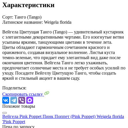
Характеристики
Сорт:
Танго (Tango)
Латинское название:
Weigela florida
Вейгела Цветущая Танго (Tango) — удивительный кустарник
с элегантными декоративными чертами. Его изогнутые ветви
усыпаны яркими, танцующими цветами в течение лета.
Цветы обладают гармоничным сочетанием красного и
оранжевого, создавая визуальное волнение. Листья куста
темно-зеленые, что придает ему элегантный вид даже после
окончания цветения. Вейгела Танго легко ухаживать,
предпочитает солнечные места и не требует особых усилий по
уходу. Посадите Вейгелу Цветущую Танго, чтобы создать
яркий и стильный акцент в вашем саду.
Поделиться:
Скопировать ссылку
Похожие товары
Вейгела Pink Poppet Пинк Поппет (Pink Poppet)
Weigela florida
'Pink Poppet
Цена по запросу