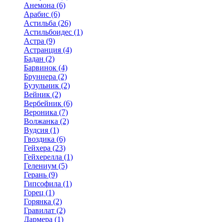
Анемона (6)
Арабис (6)
Астильба (26)
Астильбоидес (1)
Астра (9)
Астранция (4)
Бадан (2)
Барвинок (4)
Бруннера (2)
Бузульник (2)
Вейник (2)
Вербейник (6)
Вероника (7)
Волжанка (2)
Вудсия (1)
Гвоздика (6)
Гейхера (23)
Гейхерелла (1)
Гелениум (5)
Герань (9)
Гипсофила (1)
Горец (1)
Горянка (2)
Гравилат (2)
Дармера (1)