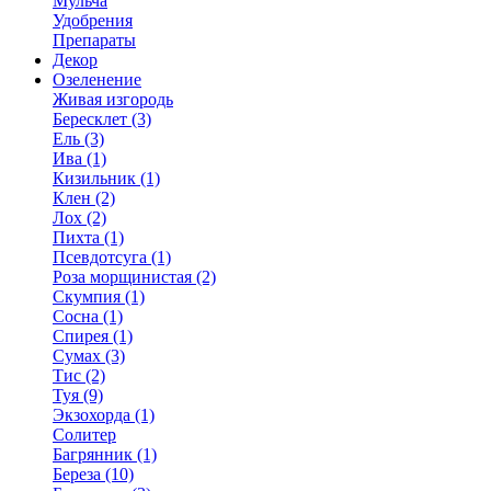
Мульча
Удобрения
Препараты
Декор
Озеленение
Живая изгородь
Бересклет (3)
Ель (3)
Ива (1)
Кизильник (1)
Клен (2)
Лох (2)
Пихта (1)
Псевдотсуга (1)
Роза морщинистая (2)
Скумпия (1)
Сосна (1)
Спирея (1)
Сумах (3)
Тис (2)
Туя (9)
Экзохорда (1)
Солитер
Багрянник (1)
Береза (10)