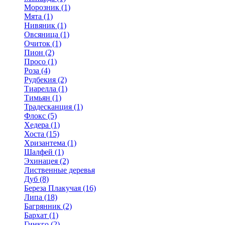
Морозник (1)
Мята (1)
Нивяник (1)
Овсяница (1)
Очиток (1)
Пион (2)
Просо (1)
Роза (4)
Рудбекия (2)
Тиарелла (1)
Тимьян (1)
Традесканция (1)
Флокс (5)
Хедера (1)
Хоста (15)
Хризантема (1)
Шалфей (1)
Эхинацея (2)
Лиственные деревья
Дуб (8)
Береза Плакучая (16)
Липа (18)
Багрянник (2)
Бархат (1)
Гинкго (2)