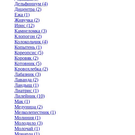
Дельфиниум (4)
Дицентра (2)
Ежа (1)
Живучка (2)
Ирис (12)
Камнеломка (3)
Клопогон (2)
Колокольчик (4)
Копытень (1)
Кореопсис (5)
Коровяк (2)
Котовник (5)
Кровохлебка (2)
Лабазник (3)
Лаванда (2)
Ландыш (1)
Лиатрис (1)
Лилейник (10)
Мак (1)
Медуница (2)
Мелколепестник (1)
Молиния (1)
Молодило (3)
Молочай (1)
Монарда (1)