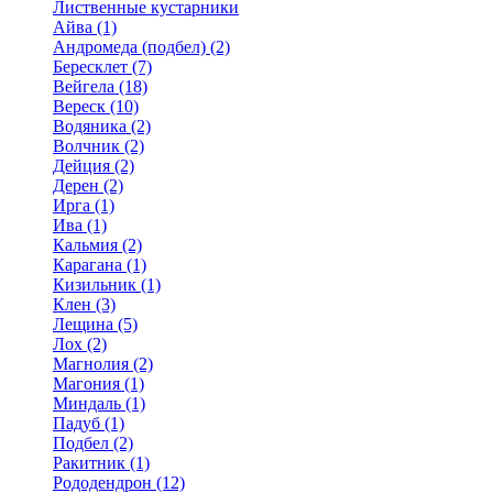
Лиственные кустарники
Айва (1)
Андромеда (подбел) (2)
Бересклет (7)
Вейгела (18)
Вереск (10)
Водяника (2)
Волчник (2)
Дейция (2)
Дерен (2)
Ирга (1)
Ива (1)
Кальмия (2)
Карагана (1)
Кизильник (1)
Клен (3)
Лещина (5)
Лох (2)
Магнолия (2)
Магония (1)
Миндаль (1)
Падуб (1)
Подбел (2)
Ракитник (1)
Рододендрон (12)