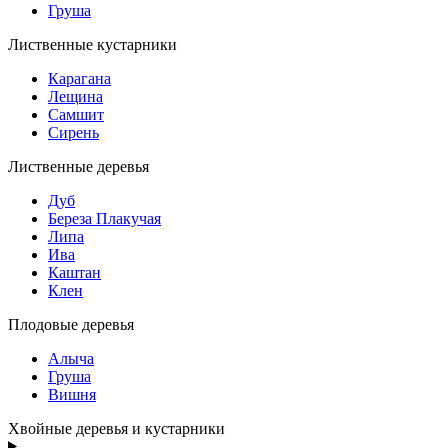
Груша
Лиственные кустарники
Карагана
Лещина
Самшит
Сирень
Лиственные деревья
Дуб
Береза Плакучая
Липа
Ива
Каштан
Клен
Плодовые деревья
Алыча
Груша
Вишня
Хвойные деревья и кустарники