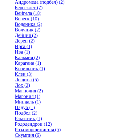
Андромеда (подбел) (2)
Бересклет (7)
Вейгела (18)
Вереск (10)
Водяника (2)
Волчник (2)
Дейция (2)
Дерен (2)
Ирга (1)
Ива (1)
Кальмия (2)
Карагана (1)
Кизильник (1)
Клен (3)
Лещина (5)
Лох (2)
Магнолия (2)
Магония (1)
Миндаль (1)
Падуб (1)
Подбел (2)
Ракитник (1)
Рододендрон (12)
Роза морщинистая (5)
Скумпия (6)