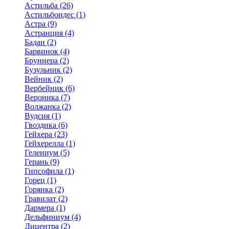
Астильба (26)
Астильбоидес (1)
Астра (9)
Астранция (4)
Бадан (2)
Барвинок (4)
Бруннера (2)
Бузульник (2)
Вейник (2)
Вербейник (6)
Вероника (7)
Волжанка (2)
Вудсия (1)
Гвоздика (6)
Гейхера (23)
Гейхерелла (1)
Гелениум (5)
Герань (9)
Гипсофила (1)
Горец (1)
Горянка (2)
Гравилат (2)
Дармера (1)
Дельфиниум (4)
Дицентра (2)