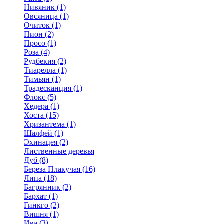
Нивяник (1)
Овсяница (1)
Очиток (1)
Пион (2)
Просо (1)
Роза (4)
Рудбекия (2)
Тиарелла (1)
Тимьян (1)
Традесканция (1)
Флокс (5)
Хедера (1)
Хоста (15)
Хризантема (1)
Шалфей (1)
Эхинацея (2)
Лиственные деревья
Дуб (8)
Береза Плакучая (16)
Липа (18)
Багрянник (2)
Бархат (1)
Гинкго (2)
Вишня (1)
Ива (3)