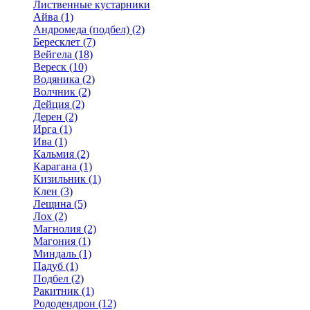
Лиственные кустарники
Айва (1)
Андромеда (подбел) (2)
Бересклет (7)
Вейгела (18)
Вереск (10)
Водяника (2)
Волчник (2)
Дейция (2)
Дерен (2)
Ирга (1)
Ива (1)
Кальмия (2)
Карагана (1)
Кизильник (1)
Клен (3)
Лещина (5)
Лох (2)
Магнолия (2)
Магония (1)
Миндаль (1)
Падуб (1)
Подбел (2)
Ракитник (1)
Рододендрон (12)