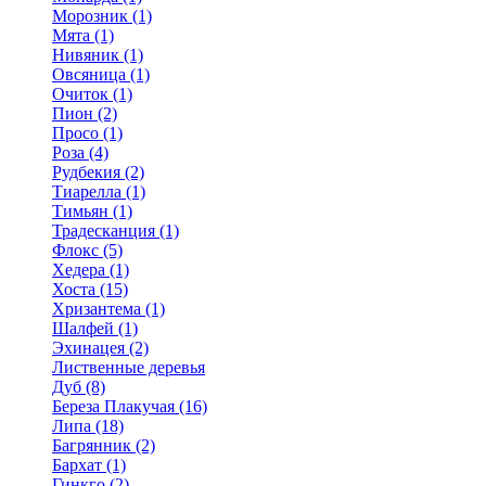
Морозник (1)
Мята (1)
Нивяник (1)
Овсяница (1)
Очиток (1)
Пион (2)
Просо (1)
Роза (4)
Рудбекия (2)
Тиарелла (1)
Тимьян (1)
Традесканция (1)
Флокс (5)
Хедера (1)
Хоста (15)
Хризантема (1)
Шалфей (1)
Эхинацея (2)
Лиственные деревья
Дуб (8)
Береза Плакучая (16)
Липа (18)
Багрянник (2)
Бархат (1)
Гинкго (2)