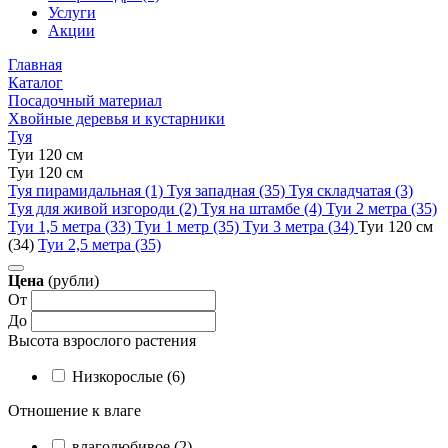
Услуги
Акции
Главная
Каталог
Посадочный материал
Хвойные деревья и кустарники
Туя
Туи 120 см
Туи 120 см
Туя пирамидальная (1)
Туя западная (35)
Туя складчатая (3)
Туя для живой изгороди (2)
Туя на штамбе (4)
Туи 2 метра (35)
Туи 1,5 метра (33)
Туи 1 метр (35)
Туи 3 метра (34)
Туи 120 см
(34)
Туи 2,5 метра (35)
Цена
(рубли)
От
До
Высота взрослого растения
Низкорослые (6)
Отношение к влаге
влаголюбивое (2)