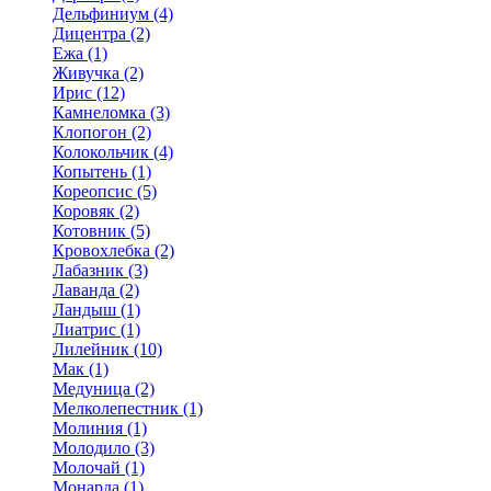
Дельфиниум (4)
Дицентра (2)
Ежа (1)
Живучка (2)
Ирис (12)
Камнеломка (3)
Клопогон (2)
Колокольчик (4)
Копытень (1)
Кореопсис (5)
Коровяк (2)
Котовник (5)
Кровохлебка (2)
Лабазник (3)
Лаванда (2)
Ландыш (1)
Лиатрис (1)
Лилейник (10)
Мак (1)
Медуница (2)
Мелколепестник (1)
Молиния (1)
Молодило (3)
Молочай (1)
Монарда (1)